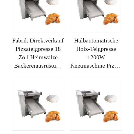
Fabrik Direktverkauf
Halbautomatische
Pizzateigpresse 18
Holz-Teigpresse
Zoll Heimwalze
1200W
Backereiausrüstung
Knetmaschine Pizza-
Teile
Ausrollmaschine für
Rundpressmaschine
zu Hause