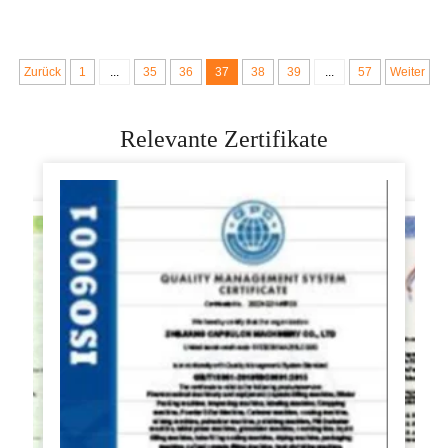
Kneten, 60 cm
Handtisch
Zurück
1
...
35
36
37
38
39
...
57
Weiter
Relevante Zertifikate