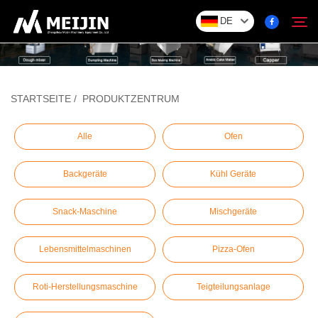
DE
Unternehmen
STARTSEITE
/
PRODUKTZENTRUM
Suchen
LÖSUNG
Alle
Ofen
Backgeräte
Kühl Geräte
Produktzentrum
Snack-Maschine
Mischgeräte
Service
Lebensmittelmaschinen
Pizza-Ofen
Kontakt
Roti-Herstellungsmaschine
Teigteilungsanlage