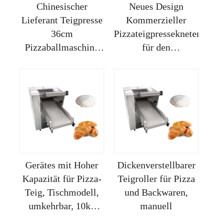
Chinesischer
Neues Design
Lieferant Teigpresse
Kommerzieller
36cm
Pizzateigpresseknetemasc
Pizzaballmaschine
für den
Teigwalze
Hausgebrauch
Gerätes mit Hoher
Dickenverstellbarer
Kapazität für Pizza-
Teigroller für Pizza
Teig, Tischmodell,
und Backwaren,
umkehrbar, 10kg
manuell