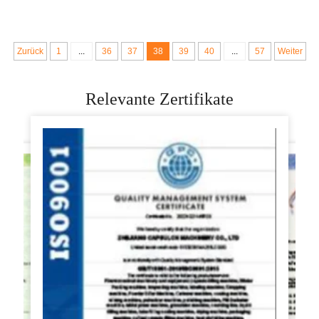
cm Tisch Klein
Rollenkombi
Zurück
1
...
36
37
38
39
40
...
57
Weiter
Relevante Zertifikate