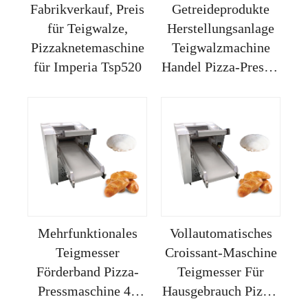
Fabrikverkauf, Preis
Getreideprodukte
für Teigwalze,
Herstellungsanlage
Pizzaknetemaschine
Teigwalzmachine
für Imperia Tsp520
Handel Pizza-Presser
Libanesischer Kneter
Rückmeldung Klein
Neu
Mehrfunktionales
Vollautomatisches
Teigmesser
Croissant-Maschine
Förderband Pizza-
Teigmesser Für
Pressmaschine 40
Hausgebrauch Pizza-