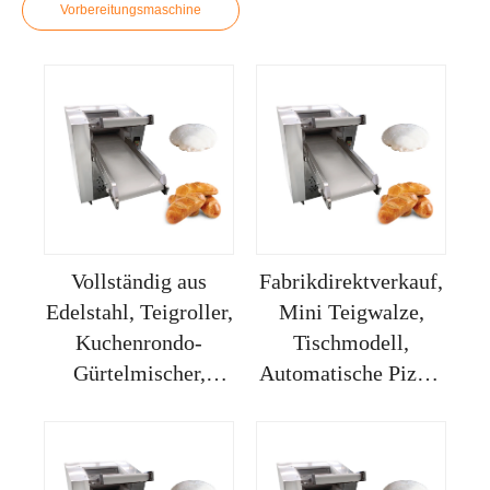
Vorbereitungsmaschine
Vollständig aus
Fabrikdirektverkauf,
Edelstahl, Teigroller,
Mini Teigwalze,
Kuchenrondo-
Tischmodell,
Gürtelmischer,
Automatische Pizza-
Küchenmaschine
Maschine
zum Kneten und
Walzen, 30 cm Pizza