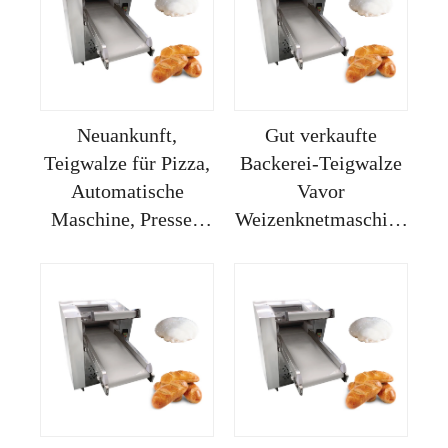
Neuankunft,
Gut verkaufte
Teigwalze für Pizza,
Backerei-Teigwalze
Automatische
Vavor
Maschine, Presser,
Weizenknetmaschine
Küchenrolle
Pizza Nudel Presser
40cm Für
Heimanwendung
Manuell