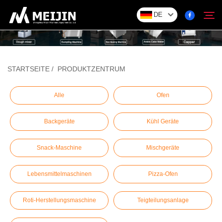
DE
Unternehmen
STARTSEITE
/
PRODUKTZENTRUM
Suchen
LÖSUNG
Alle
Ofen
Backgeräte
Kühl Geräte
Produktzentrum
Snack-Maschine
Mischgeräte
Service
Lebensmittelmaschinen
Pizza-Ofen
Kontakt
Roti-Herstellungsmaschine
Teigteilungsanlage