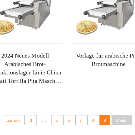
2024 Neues Modell
Vorlage für arabische Pi
Arabisches Brot-
Brotmaschine
uktionslager Linie China
ti Tortilla Pita Maschine
Vollautomatisch
Zurück
1
...
5
6
7
8
9
Weiter