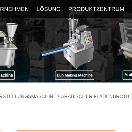
ERNEHMEN
LÖSUNG
PRODUKTZENTRUM
Über
Service
Neueste Blog
FAQ
ERSTELLUNGSMASCHINE
/
ARABISCHER FLADENBROTBE