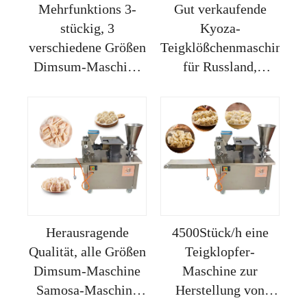
Mehrfunktions 3-
Gut verkaufende
stückig, 3
Kyoza-
verschiedene Größen
Teigklößchenmaschine
Dimsum-Maschine
für Russland,
Samosa-
manueller Samosa-
Herstellungsgerät
Macher,
automatischer
einfacher
Teigklößchenmacher,
kleines Küchengerät
Herausragende
4500Stück/h eine
Qualität, alle Größen
Teigklopfer-
Dimsum-Maschine
Maschine zur
Samosa-Maschine
Herstellung von