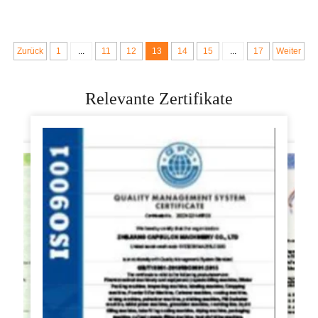
mit Fabrikpreis
Empanadas in China
Zurück
1
...
11
12
13
14
15
...
17
Weiter
Relevante Zertifikate