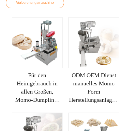
Vorbereitungsmaschine
Für den
ODM OEM Dienst
Heimgebrauch in
manuelles Momo
allen Größen,
Form
Momo-Dumpling-
Herstellungsanlage 2
Macher, manuell,
in 1 Nudelteig
Momo-Macher,
Momo
Samosa-Haut-
Herstellungsanlage