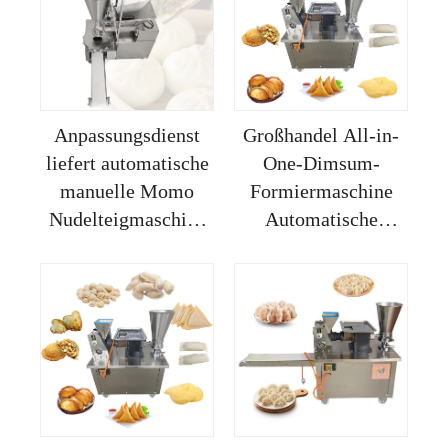
Maschine,
kommerzielle
automatisch
automatische Momo
Herstellungsanlage
Anpassungsdienst
Großhandel All-in-
liefert automatische
One-Dimsum-
manuelle Momo
Formiermaschine
Nudelteigmaschine
Automatische
Form falten
Gyoza-Pan-Fry-
Maschine