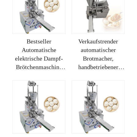
Bestseller
Verkaufstrender
Automatische
automatischer
elektrische Dampf-
Brotmacher,
Brötchenmaschine
handbetriebener
Momo Roti-Machina
Dampfbrot-Baozi-
Brötchenmacher
Momo-
Hand-Manuelle
Machinautomat,
Dampf-Brötchen-
langer nepalesischer
Baozi-Momo-
Momo-Macher
Machina