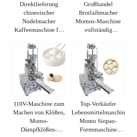
Direktlieferung
Großhandel
chinesischer
Brotlaibmacher
Nudelmacher
Momos-Maschine
Kaffeemaschine für
vollständig
Restaurants Momo-
automatisch für
Maschine im
Restaurants zum
Sonderangebot
Verkauf
Momo-Maschine
110V-Maschine zum
Top-Verkäufer
Machen von Klößen,
Lebensmittelmaschinen
Momo-
Momo Siopao-
Dämpfklößen-
Formmaschine