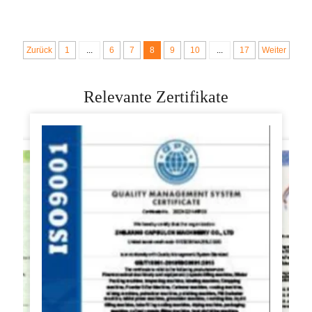
Maschine, Bao-Bun-
gefüllte
Manuell-Mach-
Brötchenmaschine
Maschine
Zurück
1
...
6
7
8
9
10
...
17
Weiter
Relevante Zertifikate