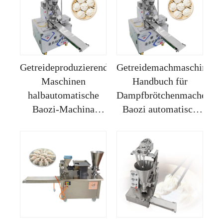
Getreideproduzierende
Getreidemachmaschine,
Maschinen
Handbuch für
halbautomatische
Dampfbrötchenmacher,
Baozi-Machina
Baozi automatisch
Brötchenmaschine
mini Dimsum-
Macher Maschine