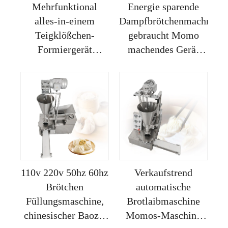
Mehrfunktional
Energie sparende
alles-in-einem
Dampfbrötchenmachmasc
Teigklößchen-
gebraucht Momo
Formiergerät
machendes Gerät
automatischer
zum Verkauf
Brotlaib-
Teigklößchen-
Macher
110v 220v 50hz 60hz
Verkaufstrend
Brötchen
automatische
Füllungsmaschine,
Brotlaibmaschine
chinesischer Baozi-
Momos-Maschine