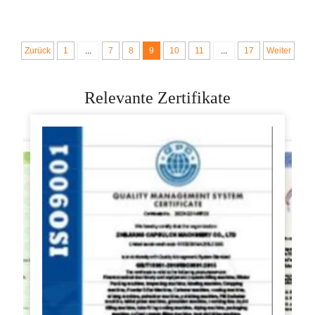
Macher,
manuelles
Fabriklieferung
Waschgerät und
Marmorpoliertgerät
Zurück
1
...
7
8
9
10
11
...
17
Weiter
Chai-Bao-Modell
HY004
Relevante Zertifikate