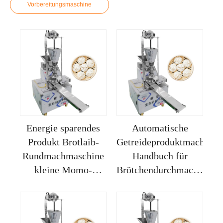
Vorbereitungsmaschine
Energie sparendes
Automatische
Produkt Brotlaib-
Getreideproduktmacherma
Rundmachmaschine
Handbuch für
kleine Momo-
Brötchendurchmacher
Machermaschine
für den
Hausgebrauch