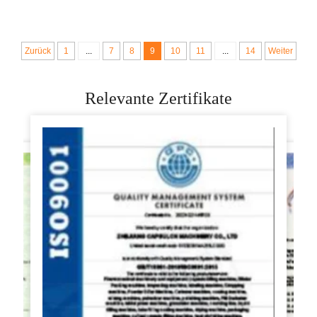
Zuhause Teile
Rondo Sheeter
Compact Industrie
Zurück
1
...
7
8
9
10
11
...
14
Weiter
Relevante Zertifikate