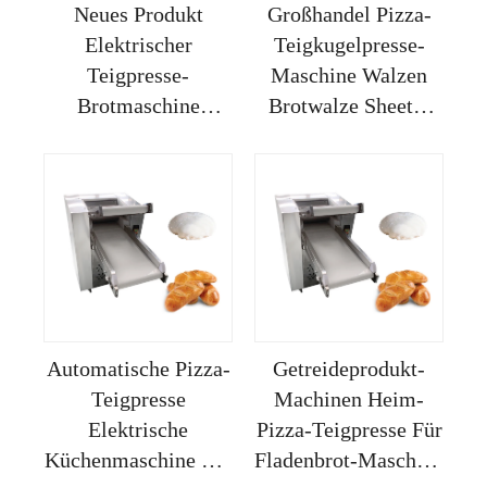
Neues Produkt
Großhandel Pizza-
Elektrischer
Teigkugelpresse-
Teigpresse-
Maschine Walzen
Brotmaschine
Brotwalze Sheeter
Sheeter Moulder
Imperia Tischmodell
Mais Kneten Küche
Handbetrieben
Pizza 18 Zoll Faltbar
Elektrisch Kneten
Hand 40cm
Guss
Automatische Pizza-
Getreideprodukt-
Teigpresse
Machinen Heim-
Elektrische
Pizza-Teigpresse Für
Küchenmaschine Für
Fladenbrot-Maschine