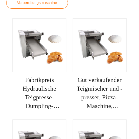
Vorbereitungsmaschine
Fabrikpreis
Gut verkaufender
Hydraulische
Teigmischer und -
Teigpresse-
presser, Pizza-
Dumpling-
Maschine,
Walzmachine für
Rollenschneider,
Restaurant Sheeter
Teigausrollmaschine,
Bäckerei 30cm
Klöße, Hartkneten,