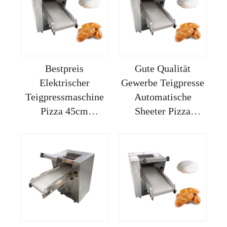
Tischmodell
Klein, Vollautomatik
Umkehrbar Pizza
Bestpreis
Gute Qualität
Elektrischer
Gewerbe Teigpresse
Teigpressmaschine
Automatische
Pizza 45cm
Sheeter Pizza
Backwaren-
Maschine Tresor 2
Ausrüstung Sheeter
Winkel
zum Kneten