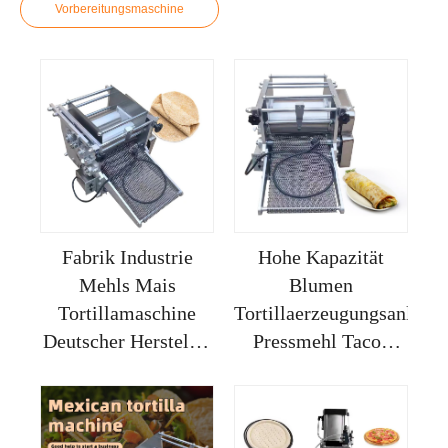
Vorbereitungsmaschine
Fabrik Industrie
Hohe Kapazität
Mehls Mais
Blumen
Tortillamaschine
Tortillaerzeugungsanlage
Deutscher Hersteller
Pressmehl Tacos
zum Machen von
Preis Hersteller
Tacos
Automatisch