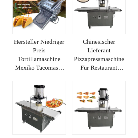
Hersteller Niedriger
Chinesischer
Preis
Lieferant
Tortillamaschine
Pizzapressmaschine
Mexiko Tacomasse
Für Restaurant
Herstellung
Zuhause Elektrisch
Presswerkzeug Zum
Automatische Pie
Machen Gusseisen
Hersteller
Vollautomatisch 14
Zoll