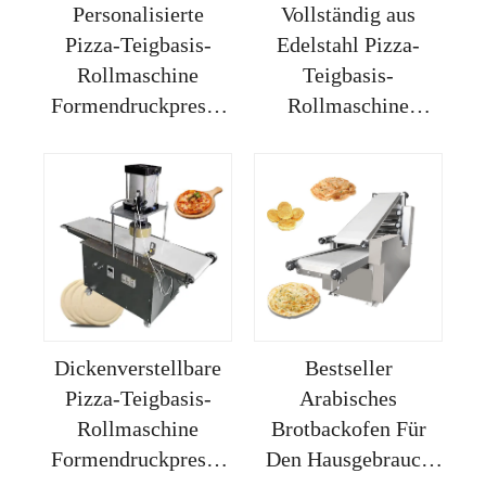
Personalisierte
Vollständig aus
Pizza-Teigbasis-
Edelstahl Pizza-
Rollmaschine
Teigbasis-
Formendruckpresse
Rollmaschine
Maschine große
Formendruckpresse
spiralförmige Pizza-
Maschine große
Brotmehlteigmischer-
spiralförmige Pizza-
Maschine
Brotmehlteigmischer-
Maschine
Dickenverstellbare
Bestseller
Pizza-Teigbasis-
Arabisches
Rollmaschine
Brotbackofen Für
Formendruckpresse
Den Hausgebrauch