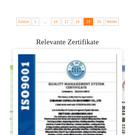
Maschine große
Pita-Macher Roti-
spiralförmige Pizza-
Backmaschine
Brotmehlteigmischer-
Verpackung Naan
Zurück
1
...
16
17
18
19
20
Weiter
Maschine
Vollständige
Produktionslinie
Relevante Zertifikate