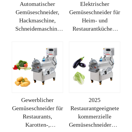
Automatischer
Elektrischer
Gemüseschneider,
Gemüseschneider für
Hackmaschine,
Heim- und
Schneidemaschine
Restaurantküchen,
für Kartoffelwürfel,
Neuzustand,
Gemüseschneidemaschine
Petersilien- und
für die Gastronomie
Zwiebelschneidemaschine
Fabriklieferung
Gewerblicher
2025
Gemüseschneider für
Restaurantgeeignete
Restaurants,
kommerzielle
Karotten-,
Gemüseschneidermaschin