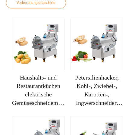
Vorbereitungsmaschine
Haushalts- und
Petersilienhacker,
Restaurantküchen
Kohl-, Zwiebel-,
elektrische
Karotten-,
Gemüseschneidemaschine,
Ingwerschneider,
neuwertig, Petersilie,
Gemüseschneidermaschin
Zwiebel,
Kartoffelschneidausrüstung,