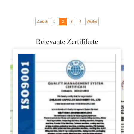
Kartoffel-, Gurken-
Karottenwürfeler,
und
Zwiebelschneidermaschin
Zwiebelschneidemaschine,
Kartoffelspalt- und
Zurück
1
2
3
4
Weiter
Multifunktionaler
Hobelmaschine für
Gemüseschneider im
Hotels
Relevante Zertifikate
Angebot