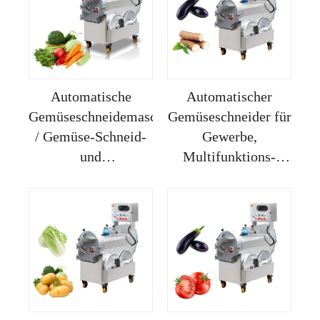
Fabriklieferung
Automatische
Automatischer
Gemüseschneidemaschine
Gemüseschneider für
/ Gemüse-Schneid-
Gewerbe,
und
Multifunktions-
Würfelschneidemaschine
Gemüsehacker für
/ Kartoffel-,
Schnittlauch,
Gurken-,
Petersilie und Lauch,
Karottenscheibenmaschine
Gemüsehacker