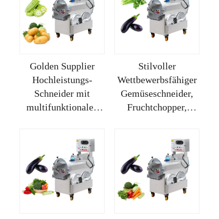
Schneidemaschine
für Blattgemüse
Golden Supplier
Stilvoller
Hochleistungs-
Wettbewerbsfähiger
Schneider mit
Gemüseschneider,
multifunktionalen
Fruchtchopper,
Gemüse- und
Schneider und
Kartoffelschneidewerkzeugen,
Schneidemaschine,
Scheiben, Würfeln,
Neues Produkt,
Streifen,
Golden Supplier
Kubusmaschine,
Gemüseschneider
Schneidemaschine