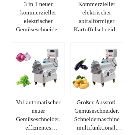
3 in 1 neuer
Kommerzieller
kommerzieller
elektrischer
elektrischer
spiralförmiger
Gemüseschneider,
Kartoffelschneider
Scheibenschneider
aus Edelstahl /
und Würfelschneider
Industrieller
für Kartoffeln,
Gemüseschneider
Zwiebeln, Karotten
Vollautomatischer
Großer Ausstoß-
neuer
Gemüseschneider,
Gemüseschneider,
Schneidemaschine
effizientes
multifunktional,