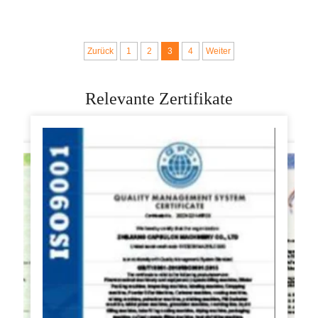
Schneiden von
Kohl-, Salat- und
Gemüse in
Obstscheiben-
verschiedene
Schredder
Zurück
1
2
3
4
Weiter
Formen, Größen und
Zutaten
Relevante Zertifikate