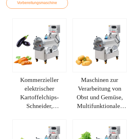
Vorbereitungsmaschine
Kommerzieller
Maschinen zur
elektrischer
Verarbeitung von
Kartoffelchips-
Obst und Gemüse,
Schneider,
Multifunktionaler
Gemüseschneider,
Gemüseschneider
Ingwerscheiben,
und -schneider,
Zwiebelschneider,
Schneidemaschine